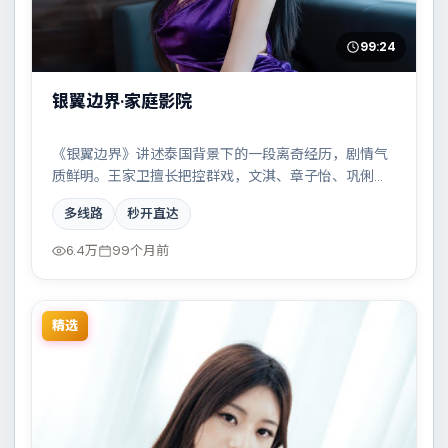
99:24
银翼边界·家庭影院
《银翼边界》讲述泰国背景下的一段离奇经历，剧情气
质鲜明。王家卫擅长把控群戏，文淇、章子怡、巩俐、
堺雅人共同撑起复杂人物关系，两条时间线交错推进，
多线路
秒开直达
真相直至最后一刻揭晓。
6.4万
99个月前
精选