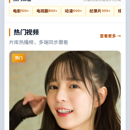
电影
电视剧
动漫
纪录片
综艺
100+
800+
600+
300+
4
热门视频
查看更多 →
片库热播榜，多端同步跟看
热门