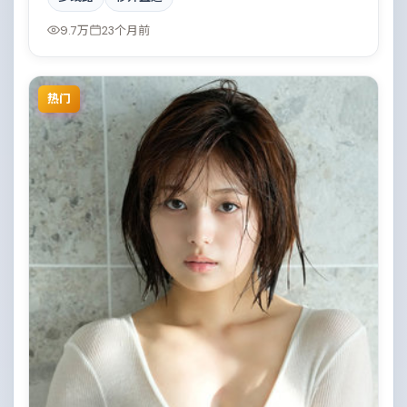
后一刻揭晓。影片在视听语言与叙事节奏上均有突破，
适合喜欢深度叙事的观众。
9.7万
23个月前
热门