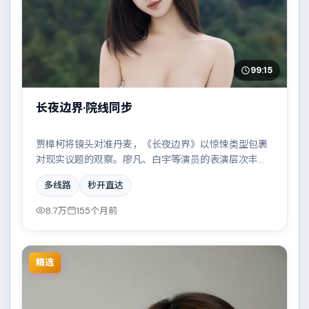
99:15
长夜边界·院线同步
贾樟柯将镜头对准丹麦，《长夜边界》以惊悚类型包裹
对现实议题的观察。廖凡、白宇等演员的表演层次丰
富，雨夜、旧楼与一封未寄出的信构成叙事起点。全片
多线路
秒开直达
在类型元素与人文关怀之间取得平衡。
8.7万
155个月前
精选