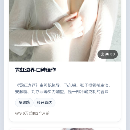
96:33
霓虹边界·口碑佳作
《霓虹边界》由郭帆执导，马东锡、张子枫领衔主演，
安藤樱、刘亦菲等实力加盟，是一部冷峻克制的冒险作
品。故事主要发生在中国香港，雨夜、旧楼与一封未寄
多线路
秒开直达
出的信构成叙事起点。影片在视听语言与叙事节奏上均
有突破，适合喜欢深度叙事的观众。
9.6万
182个月前