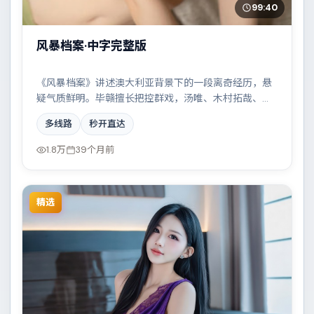
99:40
风暴档案·中字完整版
《风暴档案》讲述澳大利亚背景下的一段离奇经历，悬
疑气质鲜明。毕赣擅长把控群戏，汤唯、木村拓哉、河
正宇共同撑起复杂人物关系，两条时间线交错推进，真
多线路
秒开直达
相直至最后一刻揭晓。
1.8万
39个月前
精选