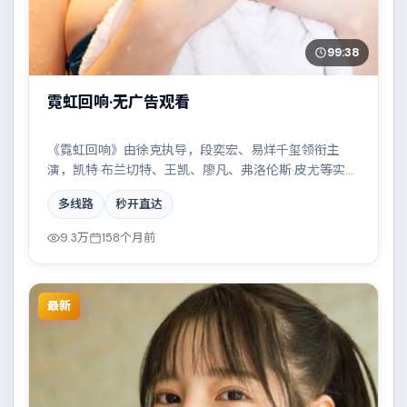
99:38
霓虹回响·无广告观看
《霓虹回响》由徐克执导，段奕宏、易烊千玺领衔主
演，凯特·布兰切特、王凯、廖凡、弗洛伦斯·皮尤等实力
加盟，是一部荒诞幽默的爱情作品。故事主要发生在西
多线路
秒开直达
班牙，一场看似偶然的事故牵出陈年秘辛。影片在视听
语言与叙事节奏上均有突破，适合喜欢深度叙事的观
9.3万
158个月前
众。
最新