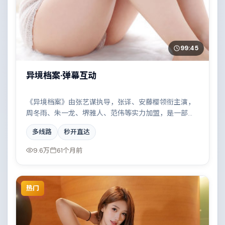
99:45
异境档案·弹幕互动
《异境档案》由张艺谋执导，张译、安藤樱领衔主演，
周冬雨、朱一龙、堺雅人、范伟等实力加盟，是一部荒
诞幽默的战争作品。故事主要发生在中国香港，都市霓
多线路
秒开直达
虹下的人性试炼与自我救赎。影片在视听语言与叙事节
奏上均有突破，适合喜欢深度叙事的观众。
9.6万
61个月前
热门