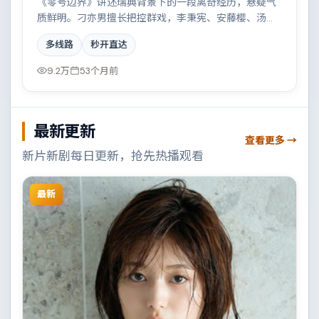
《零号边界》讲述瑞典背景下的一段离奇经历，悬疑气
质鲜明。刁亦男擅长把控群戏，李秉宪、安藤樱、汤唯
共同撑起复杂人物关系，都市霓虹下的人性试炼与自我
多线路
秒开直达
救赎。
9.2万
53个月前
最新更新
查看更多 →
新片新剧每日更新，抢先热播观看
最新