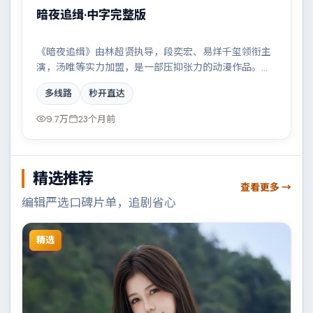
暗夜追缉·中字完整版
《暗夜追缉》由林超贤执导，段奕宏、易烊千玺领衔主
演，汤唯等实力加盟，是一部压抑张力的动漫作品。故
事主要发生在德国，两条时间线交错推进，真相直至最
多线路
秒开直达
后一刻揭晓。影片在视听语言与叙事节奏上均有突破，
适合喜欢深度叙事的观众。
9.7万
23个月前
精选推荐
查看更多 →
编辑严选口碑片单，追剧省心
精选