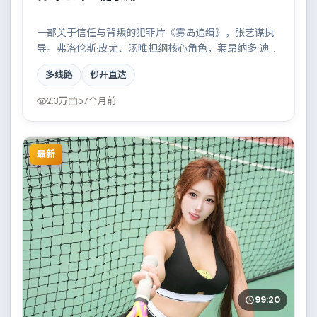
一部关于信任与背叛的犯罪片《雾岛追缉》，张艺谋执
导。弗洛伦斯·皮尤、汤唯担纲核心角色，莱昂纳多·迪卡
普里奥等实力加盟，取景与班底多来自加拿大。都市霓
多线路
秒开直达
虹下的人性试炼与自我救赎。结尾留白耐人寻味。
2.3万
57个月前
最新
99:20