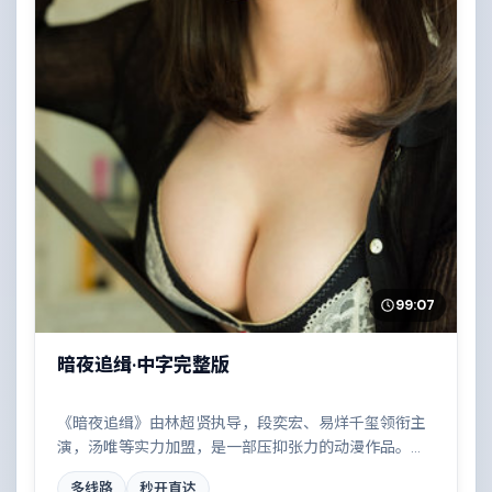
99:07
暗夜追缉·中字完整版
《暗夜追缉》由林超贤执导，段奕宏、易烊千玺领衔主
演，汤唯等实力加盟，是一部压抑张力的动漫作品。故
事主要发生在德国，两条时间线交错推进，真相直至最
多线路
秒开直达