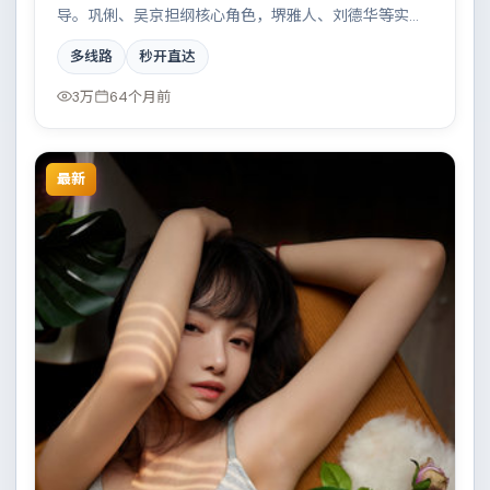
导。巩俐、吴京担纲核心角色，堺雅人、刘德华等实力
加盟，取景与班底多来自澳大利亚。边境线上的对峙与
多线路
秒开直达
谈判扣人心弦。结尾留白耐人寻味。
3万
64个月前
最新