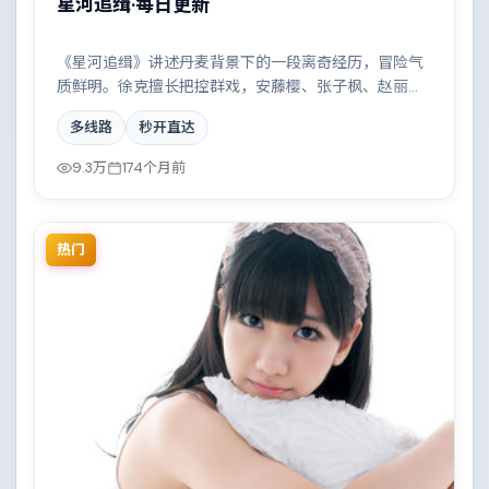
星河追缉·每日更新
《星河追缉》讲述丹麦背景下的一段离奇经历，冒险气
质鲜明。徐克擅长把控群戏，安藤樱、张子枫、赵丽
颖、古天乐共同撑起复杂人物关系，边境线上的对峙与
多线路
秒开直达
谈判扣人心弦。
9.3万
174个月前
热门