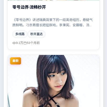
零号边界·流畅秒开
《零号边界》讲述瑞典背景下的一段离奇经历，悬疑气
质鲜明。刁亦男擅长把控群戏，李秉宪、安藤樱、汤唯
共同撑起复杂人物关系，都市霓虹下的人性试炼与自我
多线路
秒开直达
救赎。
9.2万
53个月前
最新