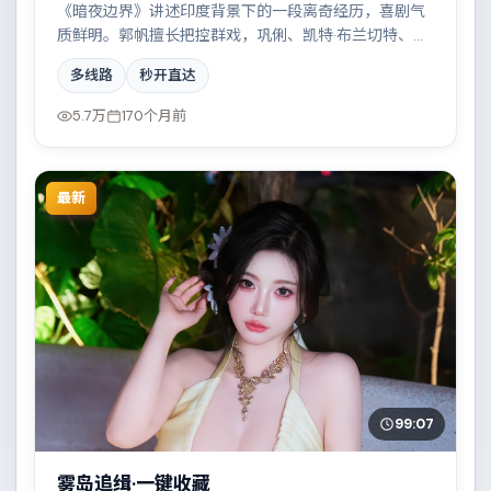
《暗夜边界》讲述印度背景下的一段离奇经历，喜剧气
质鲜明。郭帆擅长把控群戏，巩俐、凯特·布兰切特、安
藤樱共同撑起复杂人物关系，小人物在时代洪流中的抉
多线路
秒开直达
择令人唏嘘。
5.7万
170个月前
最新
99:07
雾岛追缉·一键收藏