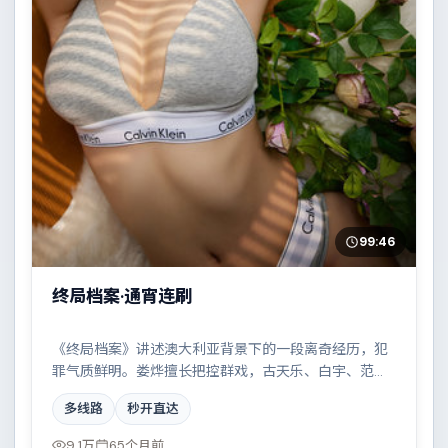
99:46
终局档案·通宵连刷
《终局档案》讲述澳大利亚背景下的一段离奇经历，犯
罪气质鲜明。娄烨擅长把控群戏，古天乐、白宇、范
伟、廖凡共同撑起复杂人物关系，小人物在时代洪流中
多线路
秒开直达
的抉择令人唏嘘。
9.1万
65个月前