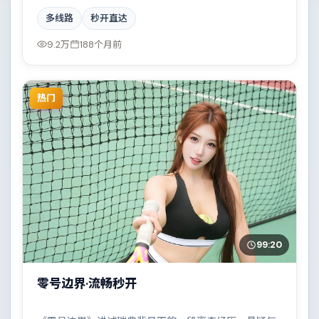
场看似偶然的事故牵出陈年秘辛。配乐与摄影风格统
多线路
秒开直达
一，具备院线质感。
9.2万
188个月前
热门
99:20
零号边界·流畅秒开