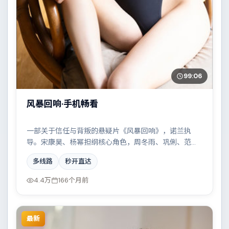
99:06
风暴回响·手机畅看
一部关于信任与背叛的悬疑片《风暴回响》，诺兰执
导。宋康昊、杨幂担纲核心角色，周冬雨、巩俐、范
伟、黄渤等实力加盟，取景与班底多来自墨西哥。都市
多线路
秒开直达
霓虹下的人性试炼与自我救赎。结尾留白耐人寻味。
4.4万
166个月前
最新