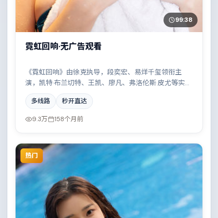
99:38
霓虹回响·无广告观看
《霓虹回响》由徐克执导，段奕宏、易烊千玺领衔主
演，凯特·布兰切特、王凯、廖凡、弗洛伦斯·皮尤等实力
加盟，是一部荒诞幽默的爱情作品。故事主要发生在西
多线路
秒开直达
班牙，一场看似偶然的事故牵出陈年秘辛。影片在视听
语言与叙事节奏上均有突破，适合喜欢深度叙事的观
9.3万
158个月前
众。
热门