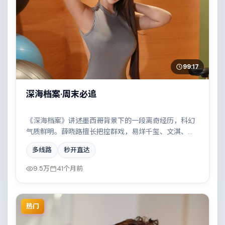
99:17
深海档案·周末必追
《深海档案》讲述墨西哥背景下的一段离奇经历，科幻
气质鲜明。薛晓路擅长把控群戏，易烊千玺、文淇、莱
昂纳多·迪卡普里奥、全智贤共同撑起复杂人物关系，小
多线路
秒开直达
人物在时代洪流中的抉择令人唏嘘。
9.5万
41个月前
热门