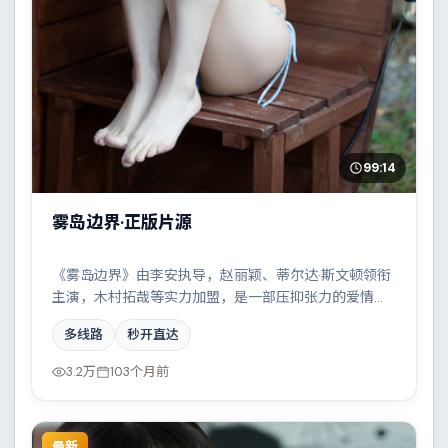
99:14
雾岛边界·正版片源
《雾岛边界》由李安执导，赵丽颖、蒂尔达·斯文顿领衔
主演，木村拓哉等实力加盟，是一部压抑张力的爱情作
品。故事主要发生在英国，雨夜、旧楼与一封未寄出的
多线路
秒开直达
信构成叙事起点。影片在视听语言与叙事节奏上均有突
破，适合喜欢深度叙事的观众。
3.2万
103个月前
最新