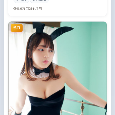
进，真相直至最后一刻揭晓。影片在视听语言与叙事节
奏上均有突破，适合喜欢深度叙事的观众。
9.6万
21个月前
热门