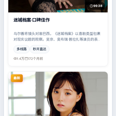
99:38
迷城档案·口碑佳作
乌尔善将镜头对准巴西，《迷城档案》以喜剧类型包裹
对现实议题的观察。吴京、奥布瑞·普拉扎等演员的表演
层次丰富，都市霓虹下的人性试炼与自我救赎。全片在
多线路
秒开直达
类型元素与人文关怀之间取得平衡。
1.4万
172个月前
最新