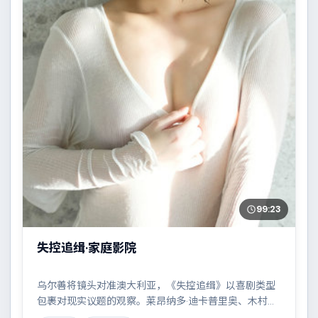
99:23
失控追缉·家庭影院
乌尔善将镜头对准澳大利亚，《失控追缉》以喜剧类型
包裹对现实议题的观察。莱昂纳多·迪卡普里奥、木村拓
哉等演员的表演层次丰富，都市霓虹下的人性试炼与自