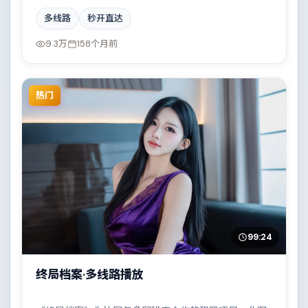
高光，边境线上的对峙与谈判扣人心弦。配乐与摄影风
多线路
秒开直达
格统一，具备院线质感。
9.3万
158个月前
热门
99:24
终局档案·多线路播放