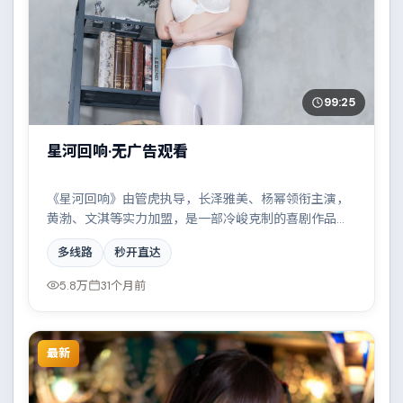
99:25
星河回响·无广告观看
《星河回响》由管虎执导，长泽雅美、杨幂领衔主演，
黄渤、文淇等实力加盟，是一部冷峻克制的喜剧作品。
故事主要发生在巴西，科技伦理与情感羁绊形成强烈对
多线路
秒开直达
撞。影片在视听语言与叙事节奏上均有突破，适合喜欢
深度叙事的观众。
5.8万
31个月前
最新