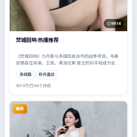
99:14
焚城回响·热播推荐
《焚城回响》为丹麦与多国班底合作的战争项目，韦斯·
安德森任导演。王凯、弗洛伦斯·皮尤的对手戏成为全片
高光，一场看似偶然的事故牵出陈年秘辛。配乐与摄影
多线路
秒开直达
风格统一，具备院线质感。
7.8万
46个月前
最新