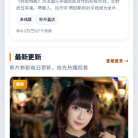
《终局档案》为法国与多国班底合作的犯罪项目，北野
武任导演。堺雅人、拉尔夫·费因斯的对手戏成为全片高
光，科技伦理与情感羁绊形成强烈对撞。配乐与摄影风
多线路
秒开直达
格统一，具备院线质感。
9.3万
127个月前
最新更新
查看更多 →
新片新剧每日更新，抢先热播观看
最新