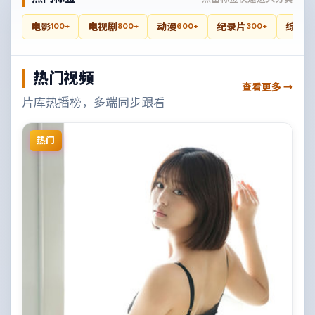
电影
电视剧
动漫
纪录片
综艺
100+
800+
600+
300+
4
热门视频
查看更多 →
片库热播榜，多端同步跟看
热门