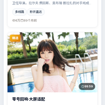
卫任导演。拉尔夫·费因斯、奥布瑞·普拉扎的对手戏成为
全片高光，一场看似偶然的事故牵出陈年秘辛。配乐与
多线路
秒开直达
摄影风格统一，具备院线质感。
8万
89个月前
精选
99:59
零号回响·大屏适配