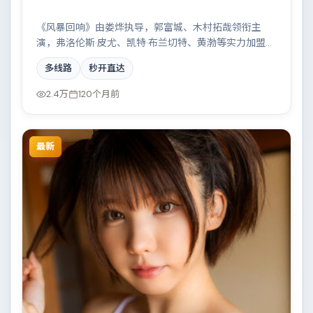
《风暴回响》由娄烨执导，郭富城、木村拓哉领衔主
演，弗洛伦斯·皮尤、凯特·布兰切特、黄渤等实力加盟，
是一部冷峻克制的犯罪作品。故事主要发生在意大利，
多线路
秒开直达
一场看似偶然的事故牵出陈年秘辛。影片在视听语言与
叙事节奏上均有突破，适合喜欢深度叙事的观众。
2.4万
120个月前
最新