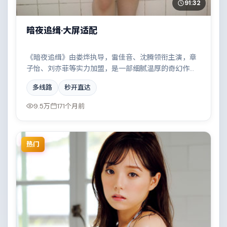
91:32
暗夜追缉·大屏适配
《暗夜追缉》由娄烨执导，雷佳音、沈腾领衔主演，章
子怡、刘亦菲等实力加盟，是一部细腻温厚的奇幻作
品。故事主要发生在丹麦，一场看似偶然的事故牵出陈
多线路
秒开直达
年秘辛。影片在视听语言与叙事节奏上均有突破，适合
喜欢深度叙事的观众。
9.5万
171个月前
热门