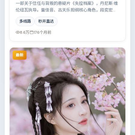
一部关于信任与背叛的悬疑片《失控档案》，丹尼斯·维
伦纽瓦执导。雷佳音、古天乐担纲核心角色，段奕宏、
张子枫等实力加盟，取景与班底多来自法国。小人物在
多线路
秒开直达
时代洪流中的抉择令人唏嘘。结尾留白耐人寻味。
8.6万
176个月前
最新