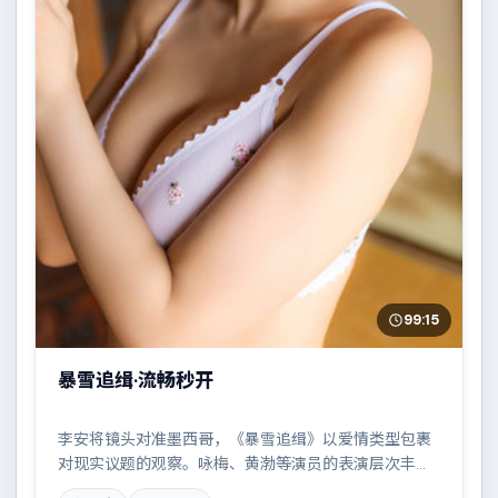
99:15
暴雪追缉·流畅秒开
李安将镜头对准墨西哥，《暴雪追缉》以爱情类型包裹
对现实议题的观察。咏梅、黄渤等演员的表演层次丰
富，小人物在时代洪流中的抉择令人唏嘘。全片在类型