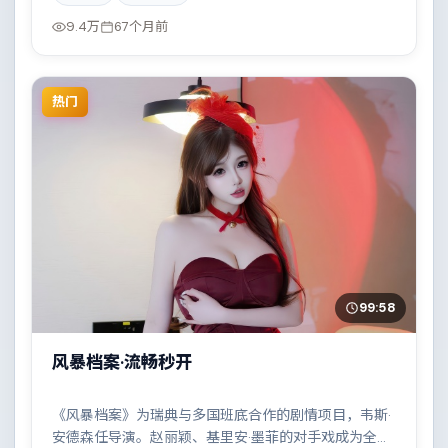
9.4万
67个月前
热门
99:58
风暴档案·流畅秒开
《风暴档案》为瑞典与多国班底合作的剧情项目，韦斯·
安德森任导演。赵丽颖、基里安·墨菲的对手戏成为全片