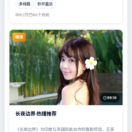
多线路
秒开直达
我救赎。全片在类型元素与人文关怀之间取得平衡。
8.2万
60个月前
精选
99:16
长夜边界·热播推荐
《长夜边界》为印度与多国班底合作的喜剧项目，王家