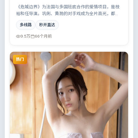
《危城边界》为法国与多国班底合作的爱情项目，是枝
裕和任导演。巩俐、黄渤的对手戏成为全片高光，都市
霓虹下的人性试炼与自我救赎。配乐与摄影风格统一，
多线路
秒开直达
具备院线质感。
9.5万
66个月前
热门