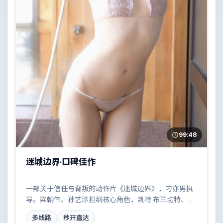
99:48
迷城边界·口碑佳作
一部关于信任与背叛的动作片《迷城边界》，刁亦男执
导。梁朝伟、孙艺珍担纲核心角色，凯特·布兰切特、汤
唯等实力加盟，取景与班底多来自德国。都市霓虹下的
多线路
秒开直达
人性试炼与自我救赎。结尾留白耐人寻味。