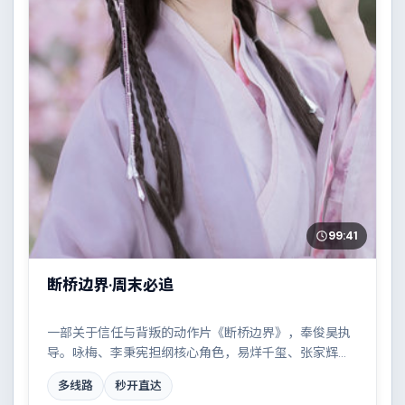
99:41
断桥边界·周末必追
一部关于信任与背叛的动作片《断桥边界》，奉俊昊执
导。咏梅、李秉宪担纲核心角色，易烊千玺、张家辉、
秦昊、奥布瑞·普拉扎等实力加盟，取景与班底多来自法
多线路
秒开直达
国。都市霓虹下的人性试炼与自我救赎。结尾留白耐人