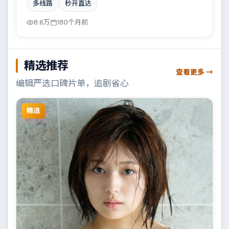
多线路
秒开直达
元素与人文关怀之间取得平衡。
8.6万
180个月前
精选推荐
查看更多 →
编辑严选口碑片单，追剧省心
精选