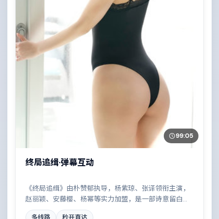
99:05
终局追缉·弹幕互动
《终局追缉》由朴赞郁执导，杨紫琼、张译领衔主演，
赵丽颖、安藤樱、杨幂等实力加盟，是一部诗意留白的
剧情作品。故事主要发生在法国，两条时间线交错推
多线路
秒开直达