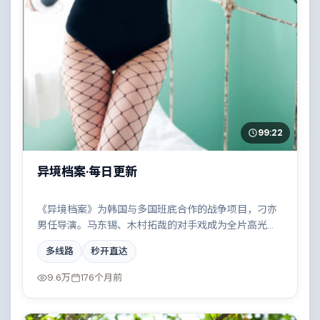
99:22
异境档案·每日更新
《异境档案》为韩国与多国班底合作的战争项目，刁亦
男任导演。马东锡、木村拓哉的对手戏成为全片高光，
边境线上的对峙与谈判扣人心弦。配乐与摄影风格统
多线路
秒开直达
一，具备院线质感。
9.6万
176个月前